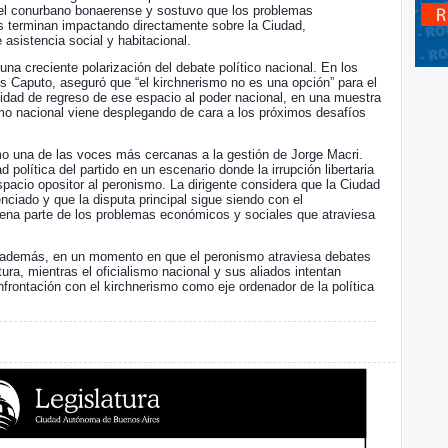
 del conurbano bonaerense y sostuvo que los problemas
 terminan impactando directamente sobre la Ciudad,
asistencia social y habitacional.
na creciente polarización del debate político nacional. En los
is Caputo, aseguró que “el kirchnerismo no es una opción” para el
ilidad de regreso de ese espacio al poder nacional, en una muestra
ismo nacional viene desplegando de cara a los próximos desafíos
o una de las voces más cercanas a la gestión de Jorge Macri.
d política del partido en un escenario donde la irrupción libertaria
espacio opositor al peronismo. La dirigente considera que la Ciudad
ciado y que la disputa principal sigue siendo con el
uena parte de los problemas económicos y sociales que atraviesa
e, además, en un momento en que el peronismo atraviesa debates
tura, mientras el oficialismo nacional y sus aliados intentan
nfrontación con el kirchnerismo como eje ordenador de la política