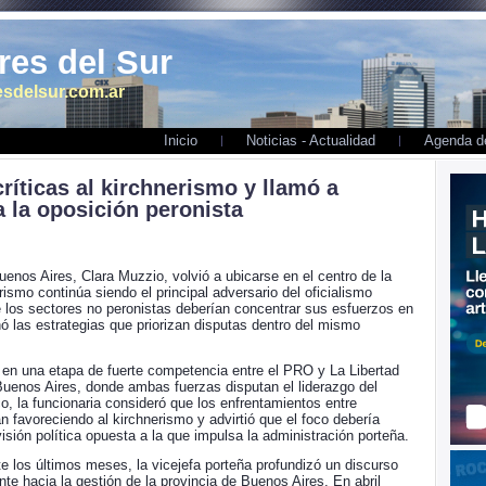
es del Sur
sdelsur.com.ar
Inicio
Noticias - Actualidad
Agenda de
ríticas al kirchnerismo y llamó a
a la oposición peronista
enos Aires, Clara Muzzio, volvió a ubicarse en el centro de la
erismo continúa siendo el principal adversario del oficialismo
 los sectores no peronistas deberían concentrar sus esfuerzos en
nó las estrategias que priorizan disputas dentro del mismo
 en una etapa de fuerte competencia entre el PRO y La Libertad
Buenos Aires, donde ambas fuerzas disputan el liderazgo del
, la funcionaria consideró que los enfrentamientos entre
 favoreciendo al kirchnerismo y advirtió que el foco debería
sión política opuesta a la que impulsa la administración porteña.
 los últimos meses, la vicejefa porteña profundizó un discurso
nte hacia la gestión de la provincia de Buenos Aires. En abril