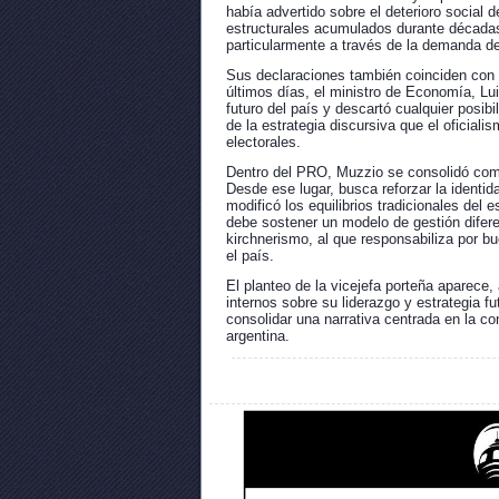
había advertido sobre el deterioro social
estructurales acumulados durante décadas
particularmente a través de la demanda de 
Sus declaraciones también coinciden con u
últimos días, el ministro de Economía, Lu
futuro del país y descartó cualquier posib
de la estrategia discursiva que el oficial
electorales.
Dentro del PRO, Muzzio se consolidó com
Desde ese lugar, busca reforzar la identida
modificó los equilibrios tradicionales del 
debe sostener un modelo de gestión diferen
kirchnerismo, al que responsabiliza por b
el país.
El planteo de la vicejefa porteña aparec
internos sobre su liderazgo y estrategia fu
consolidar una narrativa centrada en la co
argentina.