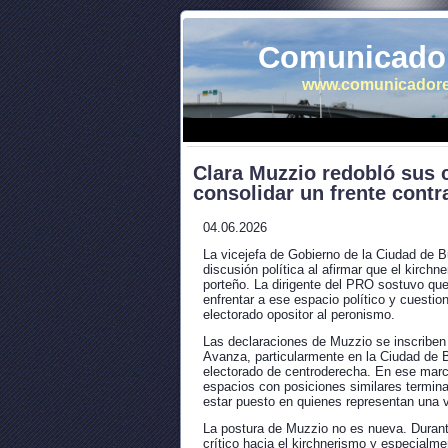
Comunicador
www.comunicadore
Clara Muzzio redobló sus c
consolidar un frente contr
04.06.2026
La vicejefa de Gobierno de la Ciudad de Bu
discusión política al afirmar que el kirchn
porteño. La dirigente del PRO sostuvo que
enfrentar a ese espacio político y cuestio
electorado opositor al peronismo.
Las declaraciones de Muzzio se inscriben
Avanza, particularmente en la Ciudad de 
electorado de centroderecha. En ese marco
espacios con posiciones similares terminan
estar puesto en quienes representan una vi
La postura de Muzzio no es nueva. Durante
crítico hacia el kirchnerismo y especialme