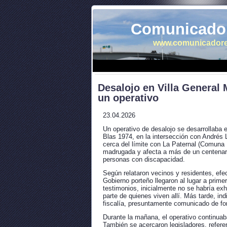
Comunicador
www.comunicadore
Desalojo en Villa General
un operativo
23.04.2026
Un operativo de desalojo se desarrollaba 
Blas 1974, en la intersección con Andrés 
cerca del límite con La Paternal (Comuna 
madrugada y afecta a más de un centenar d
personas con discapacidad.
Según relataron vecinos y residentes, efec
Gobierno porteño llegaron al lugar a primer
testimonios, inicialmente no se habría exhi
parte de quienes viven allí. Más tarde, in
fiscalía, presuntamente comunicado de fo
Durante la mañana, el operativo continuab
También se acercaron legisladores, refer