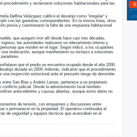
el procedimiento y reclamaron soluciones habitacionales para las
teña Delfina Velázquez calificó el desalojo como “irregular” y
lir con las garantías correspondientes. En la misma línea, otros
ión previa y cuestionaron la falta de una respuesta habitacional
mueble, que aseguró vivir allí desde hace casi tres décadas,
 ingreso, las autoridades realizaron un relevamiento interno y
personas que residen en el lugar. Según indicó, a los ocupantes
e una reubicación, aunque manifestaron su rechazo a soluciones
 paradores.
 señalaron que el predio se encuentra ocupado desde el año 2000
desalojo dictada en 2009. Además, indicaron que el procedimiento
ar una inspección estructural ante el presunto riesgo de derrumbe.
s entre San Blas y Andrés Lamas, pertenece a un propietario
 conflicto judicial. Desde la administración local también
endrían antecedentes y causas abiertas, aunque estos datos no
n momentos de tensión, con empujones y discusiones entre
sar o permanecer en la propiedad. El operativo continuaba al
rzas de seguridad y equipos técnicos que avanzaban en el