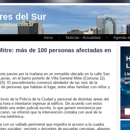
es del Sur
sdelsur.com.ar
Inicio
Noticias - Actualidad
Agenda de
 Mitre: más de 100 personas afectadas en
este jueves por la mañana en un inmueble ubicado en la calle San
Lamas, en el barrio porteño de Villa General Mitre (Comuna 11),
15). El procedimiento comenzó alrededor de las seis de la
e personas que habitan el lugar, entre ellas familias con niños y
tivos de la Policía de la Ciudad y personal de distintas áreas del
a hora e intentaron ingresar al edificio. De acuerdo con estos
bido una orden judicial escrita, lo que generó resistencia por
dicaron, se informó que la intervención contaba con aval de la
rma telefónica.
a con un vallado perimetral que impedía el acceso a la cuadra.
entes sociales, vecinos y docentes de escuelas cercanas, algunos