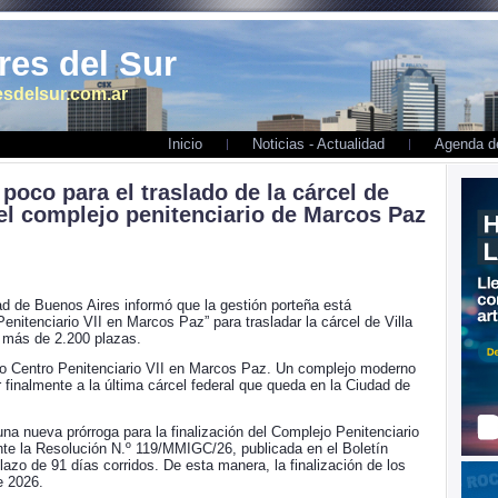
es del Sur
sdelsur.com.ar
Inicio
Noticias - Actualidad
Agenda de
poco para el traslado de la cárcel de
 el complejo penitenciario de Marcos Paz
dad de Buenos Aires informó que la gestión porteña está
enitenciario VII en Marcos Paz” para trasladar la cárcel de Villa
 más de 2.200 plazas.
vo Centro Penitenciario VII en Marcos Paz. Un complejo moderno
finalmente a la última cárcel federal que queda en la Ciudad de
a nueva prórroga para la finalización del Complejo Penitenciario
nte la Resolución N.º 119/MMIGC/26, publicada en el Boletín
lazo de 91 días corridos. De esta manera, la finalización de los
e 2026.