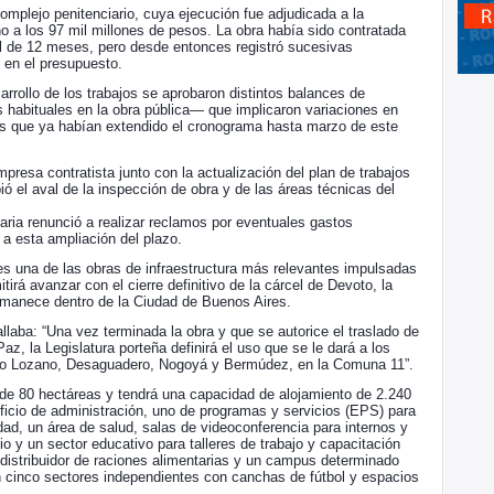
omplejo penitenciario, cuya ejecución fue adjudicada a la
a los 97 mil millones de pesos. La obra había sido contratada
al de 12 meses, pero desde entonces registró sucesivas
 en el presupuesto.
sarrollo de los trabajos se aprobaron distintos balances de
abituales en la obra pública— que implicaron variaciones en
es que ya habían extendido el cronograma hasta marzo de este
mpresa contratista junto con la actualización del plan de trabajos
ió el aval de la inspección de obra y de las áreas técnicas del
aria renunció a realizar reclamos por eventuales gastos
 a esta ampliación del plazo.
es una de las obras de infraestructura más relevantes impulsadas
tirá avanzar con el cierre definitivo de la cárcel de Devoto, la
ermanece dentro de la Ciudad de Buenos Aires.
laba: “Una vez terminada la obra y que se autorice el traslado de
z, la Legislatura porteña definirá el uso que se le dará a los
dro Lozano, Desaguadero, Nogoyá y Bermúdez, en la Comuna 11”.
 de 80 hectáreas y tendrá una capacidad de alojamiento de 2.240
ficio de administración, uno de programas y servicios (EPS) para
dad, un área de salud, salas de videoconferencia para internos y
io y un sector educativo para talleres de trabajo y capacitación
 distribuidor de raciones alimentarias y un campus determinado
n cinco sectores independientes con canchas de fútbol y espacios