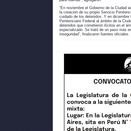
“En noviembre el Gobierno de la Ciudad aco
la creación de su propio Servicio Penitenc
cuidado de los detenidos. Y en diciembre 
Penitenciario Federal al ámbito de la Ciud
detenidos que cometieron ilícitos en el ám
especializado. Se trató de un paso más en
inseguridad”, finalizaron fuentes oficiales.