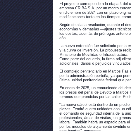
El proyecto corresponde a la etapa 4 del c
empresa CRIBA S.A. por un monto cercano 
en diciembre de 2024 con un plazo origin
modificaciones tanto en los tiempos como
Según detalla la resolución, durante el de
economías y demasías —ajustes técnicos h
los costos, además de prórrogas anterior
año.
La nueva extensión fue solicitada por la e
y la curva de inversión. La propuesta recib
Ministerio de Movilidad e Infraestructura.
Como parte del acuerdo, la firma adjudicat
adicionales, daños o perjuicios vinculados
El complejo penitenciario en Marcos Paz 
por la administración porteña, ya que permi
última unidad penitenciaria federal que p
En enero de 2025, un comunicado del detal
los presos del penal de Devoto a Marcos Pa
terrenos comprendidos por las calles Pe
“La nueva cárcel está dentro de un predio
plazas. Tendrá cuatro unidades con un edi
el comando de seguridad interna de la uni
profesionales, áreas de visitas, un gimnas
laboral. También habrá un espacio para el
por los módulos de alojamiento dividido e
para huertas”, agregaron.