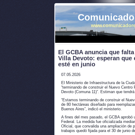
Comunicador
www.comunicadore
El GCBA anuncia que falta 
Villa Devoto: esperan que
esté en junio
07.05.2026
El Ministerio de Infraestructura de la Ciu
“terminando de construir el Nuevo Centro P
Devoto (Comuna 11)”. Estiman que tendrá
“Estamos terminando de construir el Nue
de 80 hectáreas diseñado para reemplazar 
Buenos Aires”, indicó el ministerio.
A fines del mes pasado, el GCBA aprobó un
Federal. La medida fue oficializada media
Oficial, que convalida una ampliación de p
trabajos quedó fijada para el 30 de junio d