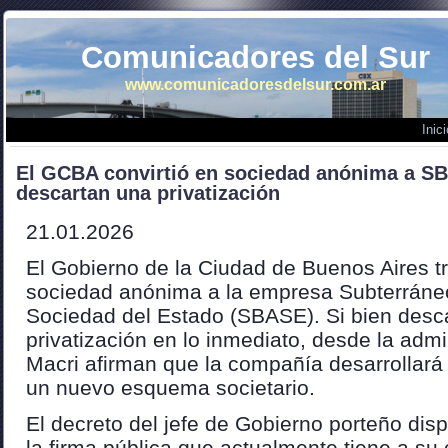
Comunicadores del Sur
www.comunicadoresdelsur.com.ar
Inici
El GCBA convirtió en sociedad anónima a S
descartan una privatización
21.01.2026
El Gobierno de la Ciudad de Buenos Aires t
sociedad anónima a la empresa Subterráne
Sociedad del Estado (SBASE). Si bien desc
privatización en lo inmediato, desde la admi
Macri afirman que la compañía desarrollará
un nuevo esquema societario.
El decreto del jefe de Gobierno porteño dis
la firma pública que actualmente tiene a su c