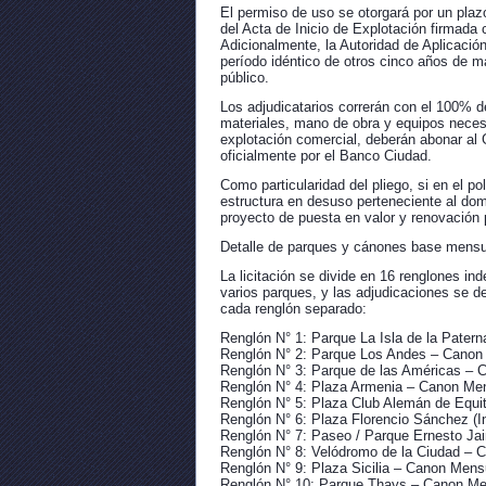
El permiso de uso se otorgará por un plaz
del Acta de Inicio de Explotación firmada
Adicionalmente, la Autoridad de Aplicació
período idéntico de otros cinco años de m
público.
Los adjudicatarios correrán con el 100% de
materiales, mano de obra y equipos necesa
explotación comercial, deberán abonar al
oficialmente por el Banco Ciudad.
Como particularidad del pliego, si en el po
estructura en desuso perteneciente al domi
proyecto de puesta en valor y renovación p
Detalle de parques y cánones base mensu
La licitación se divide en 16 renglones i
varios parques, y las adjudicaciones se d
cada renglón separado:
Renglón N° 1: Parque La Isla de la Pater
Renglón N° 2: Parque Los Andes – Canon
Renglón N° 3: Parque de las Américas –
Renglón N° 4: Plaza Armenia – Canon Me
Renglón N° 5: Plaza Club Alemán de Equi
Renglón N° 6: Plaza Florencio Sánchez (I
Renglón N° 7: Paseo / Parque Ernesto J
Renglón N° 8: Velódromo de la Ciudad – 
Renglón N° 9: Plaza Sicilia – Canon Men
Renglón N° 10: Parque Thays – Canon Me