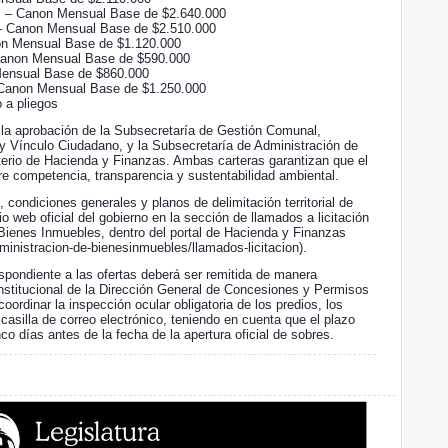
s – Canon Mensual Base de $2.640.000
 – Canon Mensual Base de $2.510.000
on Mensual Base de $1.120.000
Canon Mensual Base de $590.000
Mensual Base de $860.000
– Canon Mensual Base de $1.250.000
 a pliegos
 la aprobación de la Subsecretaría de Gestión Comunal,
y Vínculo Ciudadano, y la Subsecretaría de Administración de
sterio de Hacienda y Finanzas. Ambas carteras garantizan que el
ibre competencia, transparencia y sustentabilidad ambiental.
condiciones generales y planos de delimitación territorial de
io web oficial del gobierno en la sección de llamados a licitación
Bienes Inmuebles, dentro del portal de Hacienda y Finanzas
inistracion-de-bienesinmuebles/llamados-licitacion).
spondiente a las ofertas deberá ser remitida de manera
 institucional de la Dirección General de Concesiones y Permisos
rdinar la inspección ocular obligatoria de los predios, los
asilla de correo electrónico, teniendo en cuenta que el plazo
nco días antes de la fecha de la apertura oficial de sobres.