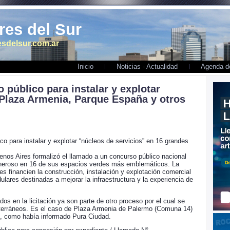
es del Sur
sdelsur.com.ar
Inicio
Noticias - Actualidad
Agenda de
público para instalar y explotar
 Plaza Armenia, Parque España y otros
o para instalar y explotar “núcleos de servicios” en 16 grandes
nos Aires formalizó el llamado a un concurso público nacional
oneroso en 16 de sus espacios verdes más emblemáticos. La
es financien la construcción, instalación y explotación comercial
ulares destinadas a mejorar la infraestructura y la experiencia de
s en la licitación ya son parte de otro proceso por el cual se
bterráneos. Es el caso de Plaza Armenia de Palermo (Comuna 14)
, como había informado Pura Ciudad.