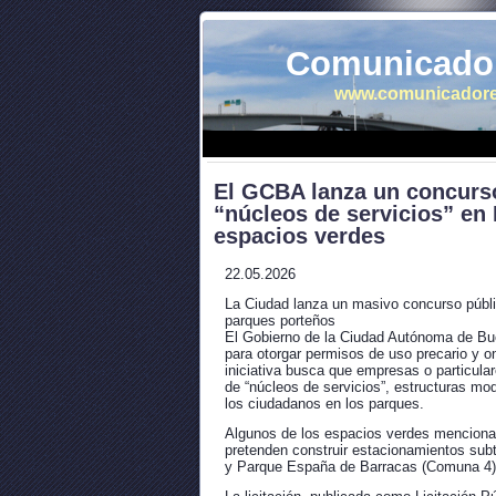
Comunicador
www.comunicadore
El GCBA lanza un concurso 
“núcleos de servicios” en
espacios verdes
22.05.2026
La Ciudad lanza un masivo concurso públic
parques porteños
El Gobierno de la Ciudad Autónoma de Bue
para otorgar permisos de uso precario y 
iniciativa busca que empresas o particular
de “núcleos de servicios”, estructuras mod
los ciudadanos en los parques.
Algunos de los espacios verdes mencionado
pretenden construir estacionamientos su
y Parque España de Barracas (Comuna 4)