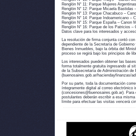
Renglón N° 11: Parque Mujeres Argentina
Renglón N° 12: Parque Micaela Bastidas
Renglón N° 13: Parque Chacabuco – Can
Renglón N° 14: Parque Indoamericano – 
Renglón N° 15: Parque España – Canon 
Renglón N° 16: Parque de los Patricios 
Datos clave para los interesados y acceso
La resolución de firma conjunta contó con
dependiente de la Secretaría de Gobierno 
Bienes Inmuebles, bajo la órbita del Mini
proceso se regirá bajo los principios de l
Los interesados pueden obtener las bases, 
forma totalmente gratuita ingresando al sit
de la Subsecretaría de Administración de 
(buenosaires.gob.ar/haciendayfinanzas/adm
Por su parte, toda la documentación corre
íntegramente digital al correo electrónico
(concesiones@buenosaires.gob.ar). Para coo
postulantes deberán escribir a esa misma c
límite para efectuar las visitas vencerá ci