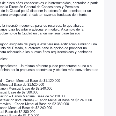
o de cinco años consecutivos e ininterrumpidos, contados a partir
 con la Dirección General de Concesiones y Permisos.
n de la Ciudad podrá disponer la extensión del permiso por un
anera excepcional, si existen razones fundadas de interés
 la inversión requerida para los recursos, lo que abarca
rios para levantar o adecuar el módulo. A cambio de la
 Gobierno de la Ciudad un canon mensual base tasado
lígono asignado del parque existiera una edificación similar o una
nio del Estado, el oferente tiene la opción de proponer un
ara adecuarla a los nuevos fines arquitectónicos y sanitarios.
ales:
ndependientes. Un mismo oferente puede presentarse a uno o a
efinirán por la propuesta económica y técnica más conveniente de
nal – Canon Mensual Base de $1.120.000
 Mensual Base de $1.520.000
 Canon Mensual Base de $2.240.000
nsual Base de $2.380.000
tación – Canon Mensual Base de $2.110.000
nstalación libre interna) – Canon Mensual Base de $2.240.000
aimovich – Canon Mensual Base de $2.380.000
Canon Mensual Base de $2.240.000
sual Base de $2.380.000
nsual Base de $2.110.000