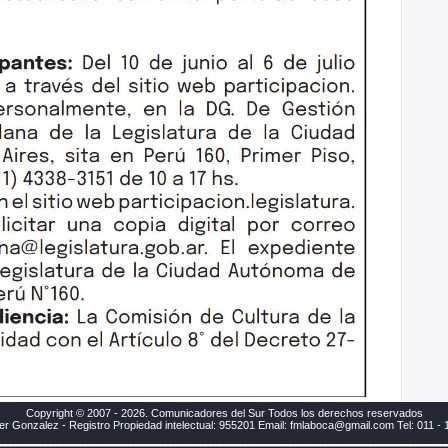
Copyright © 2007 - 2026. Comunicadores del Sur Todos los derechos reservados
ier Gonzalez - Registro Propiedad intelectual: 955201 Email: fmlaboca@gmail.com Tel: 011 