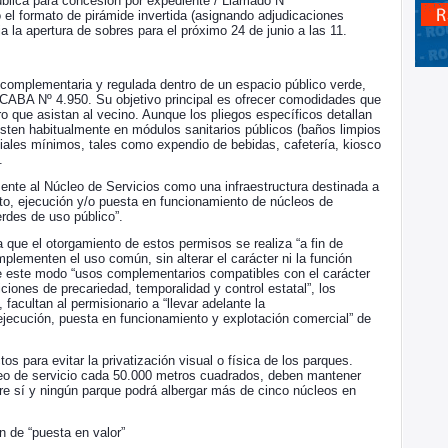
Pública para concesión por expediente / Llamado N°
l formato de pirámide invertida (asignando adjudicaciones
ja la apertura de sobres para el próximo 24 de junio a las 11.
 complementaria y regulada dentro de un espacio público verde,
y CABA Nº 4.950. Su objetivo principal es ofrecer comodidades que
ero que asistan al vecino. Aunque los pliegos específicos detallan
isten habitualmente en módulos sanitarios públicos (baños limpios
iales mínimos, tales como expendio de bebidas, cafetería, kiosco
.
lmente al Núcleo de Servicios como una infraestructura destinada a
nto, ejecución y/o puesta en funcionamiento de núcleos de
rdes de uso público”.
la que el otorgamiento de estos permisos se realiza “a fin de
mplementen el uso común, sin alterar el carácter ni la función
de este modo “usos complementarios compatibles con el carácter
ciones de precariedad, temporalidad y control estatal”, los
facultan al permisionario a “llevar adelante la
ejecución, puesta en funcionamiento y explotación comercial” de
tos para evitar la privatización visual o física de los parques.
eo de servicio cada 50.000 metros cuadrados, deben mantener
e sí y ningún parque podrá albergar más de cinco núcleos en
n de “puesta en valor”