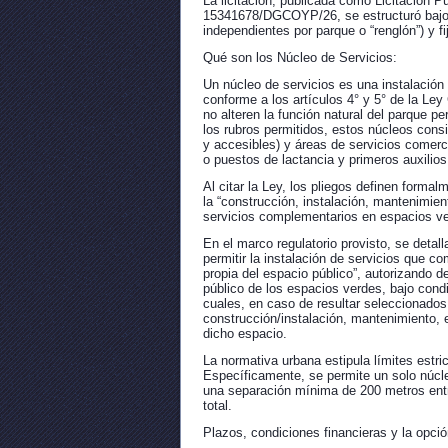
La licitación, publicada como Licitación 
15341678/DGCOYP/26, se estructuró bajo e
independientes por parque o “renglón”) y fi
Qué son los Núcleo de Servicios:
Un núcleo de servicios es una instalación
conforme a los artículos 4° y 5° de la Le
no alteren la función natural del parque p
los rubros permitidos, estos núcleos cons
y accesibles) y áreas de servicios comerc
o puestos de lactancia y primeros auxilios
Al citar la Ley, los pliegos definen forma
la “construcción, instalación, mantenimie
servicios complementarios en espacios ve
En el marco regulatorio provisto, se detal
permitir la instalación de servicios que co
propia del espacio público”, autorizando 
público de los espacios verdes, bajo condi
cuales, en caso de resultar seleccionados, 
construcción/instalación, mantenimiento, 
dicho espacio.
La normativa urbana estipula límites estric
Específicamente, se permite un solo núcl
una separación mínima de 200 metros entr
total.
Plazos, condiciones financieras y la opció