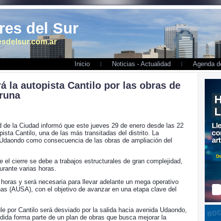
es del Sur
sdelsur.com.ar
Inicio
Noticias - Actualidad
Agenda de
á la autopista Cantilo por las obras de
bruna
ad de la Ciudad informó que este jueves 29 de enero desde las 22
pista Cantilo, una de las más transitadas del distrito. La
da Udaondo como consecuencia de las obras de ampliación del
 el cierre se debe a trabajos estructurales de gran complejidad,
durante varias horas.
 horas y será necesaria para llevar adelante un mega operativo
as (AUSA), con el objetivo de avanzar en una etapa clave del
cule por Cantilo será desviado por la salida hacia avenida Udaondo,
edida forma parte de un plan de obras que busca mejorar la