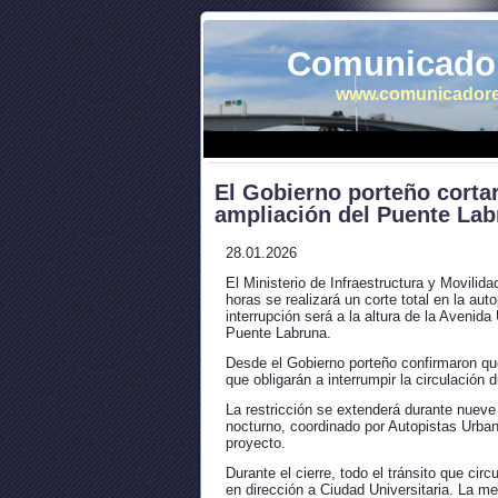
Comunicador
www.comunicadore
El Gobierno porteño cortar
ampliación del Puente La
28.01.2026
El Ministerio de Infraestructura y Movilid
horas se realizará un corte total en la auto
interrupción será a la altura de la Aveni
Puente Labruna.
Desde el Gobierno porteño confirmaron que
que obligarán a interrumpir la circulación 
La restricción se extenderá durante nueve
nocturno, coordinado por Autopistas Urban
proyecto.
Durante el cierre, todo el tránsito que cir
en dirección a Ciudad Universitaria. La m