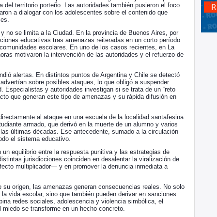
a del territorio porteño. Las autoridades también pusieron el foco
caron a dialogar con los adolescentes sobre el contenido que
les.
 no se limita a la Ciudad. En la provincia de Buenos Aires, por
tuciones educativas tras amenazas reiteradas en un corto período
s comunidades escolares. En uno de los casos recientes, en La
as motivaron la intervención de las autoridades y el refuerzo de
endió alertas. En distintos puntos de Argentina y Chile se detectó
advertían sobre posibles ataques, lo que obligó a suspender
 Especialistas y autoridades investigan si se trata de un “reto
pacto que generan este tipo de amenazas y su rápida difusión en
directamente al ataque en una escuela de la localidad santafesina
tudiante armado, que derivó en la muerte de un alumno y varios
n las últimas décadas. Ese antecedente, sumado a la circulación
todo el sistema educativo.
un equilibrio entre la respuesta punitiva y las estrategias de
stintas jurisdicciones coinciden en desalentar la viralización de
fecto multiplicador— y en promover la denuncia inmediata a
 de su origen, las amenazas generan consecuencias reales. No solo
 la vida escolar, sino que también pueden derivar en sanciones
ina redes sociales, adolescencia y violencia simbólica, el
el miedo se transforme en un hecho concreto.