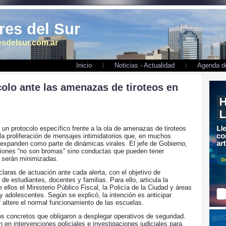
es del Sur
sdelsur.com.ar
Inicio
Noticias - Actualidad
Agenda de
olo ante las amenazas de tiroteos en
 un protocolo específico frente a la ola de amenazas de tiroteos
a proliferación de mensajes intimidatorios que, en muchos
 expanden como parte de dinámicas virales. El jefe de Gobierno,
ciones “no son bromas” sino conductas que pueden tener
 serán minimizadas.
claras de actuación ante cada alerta, con el objetivo de
 de estudiantes, docentes y familias. Para ello, articula la
 ellos el Ministerio Público Fiscal, la Policía de la Ciudad y áreas
y adolescentes. Según se explicó, la intención es anticipar
r altere el normal funcionamiento de las escuelas.
ios concretos que obligaron a desplegar operativos de seguridad.
en intervenciones policiales e investigaciones judiciales para