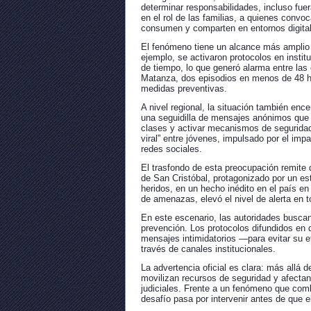
determinar responsabilidades, incluso fuer
en el rol de las familias, a quienes convo
consumen y comparten en entornos digita
El fenómeno tiene un alcance más amplio y
ejemplo, se activaron protocolos en insti
de tiempo, lo que generó alarma entre la
Matanza, dos episodios en menos de 48 hor
medidas preventivas.
A nivel regional, la situación también enc
una seguidilla de mensajes anónimos que 
clases y activar mecanismos de seguridad.
viral” entre jóvenes, impulsado por el im
redes sociales.
El trasfondo de esta preocupación remite 
de San Cristóbal, protagonizado por un es
heridos, en un hecho inédito en el país e
de amenazas, elevó el nivel de alerta en 
En este escenario, las autoridades buscan 
prevención. Los protocolos difundidos en di
mensajes intimidatorios —para evitar su e
través de canales institucionales.
La advertencia oficial es clara: más allá
movilizan recursos de seguridad y afectan
judiciales. Frente a un fenómeno que comb
desafío pasa por intervenir antes de que 