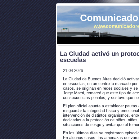
Comunicador
www.comunicadore
La Ciudad activó un protoc
escuelas
21.04.2026
La Ciudad de Buenos Aires decidió activar
en escuelas, en un contexto marcado por l
casos, se originan en redes sociales y se
Jorge Macri, remarcó que este tipo de ac
consecuencias penales, y sostuvo que no
El plan oficial apunta a establecer pautas 
resguardar la integridad física y emocional
intervención de distintos organismos, entre
dedicadas a la protección de niños, niñas 
situaciones de riesgo y evitar que el temo
En los últimos días se registraron episod
En algunos casos, las amenazas derivaron 