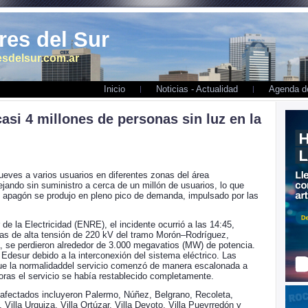
es del Sur
sdelsur.com.ar
Inicio
Noticias - Actualidad
Agenda de
si 4 millones de personas sin luz en la
jueves a varios usuarios en diferentes zonas del área
ando sin suministro a cerca de un millón de usuarios, lo que
l apagón se produjo en pleno pico de demanda, impulsado por las
e la Electricidad (ENRE), el incidente ocurrió a las 14:45,
neas de alta tensión de 220 kV del tramo Morón–Rodríguez,
 se perdieron alrededor de 3.000 megavatios (MW) de potencia.
Edesur debido a la interconexión del sistema eléctrico. Las
e la normalidaddel servicio comenzó de manera escalonada a
horas el servicio se había restablecido completamente.
 afectados incluyeron Palermo, Núñez, Belgrano, Recoleta,
 Villa Urquiza, Villa Ortúzar, Villa Devoto, Villa Pueyrredón y