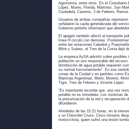
Agronomía, entre otros. En el Conurbano 
López, Munro, Florida, Martínez, San Ma
Ciudadela, Caseros, 3 de Febrero, Ramos
Usuarios de ambas compañías reportaron l
señalaron la caída generalizada del servi
Gobierno porteño informaron que alrededo
El apagón también afectó al transporte púb
línea H circuló con demoras. Posteriormen
entre las estaciones Catedral y Pueyrredón
Mitre y Suárez, el Tren de la Costa dejó d
La empresa AySA advirtió sobre posibles i
población un uso responsable del recurso
distribución de agua potable requieren su
su normal funcionamiento”. En ese sentido,
zonas de la Ciudad y en partidos como Es
Malvinas Argentinas, Merlo, Moreno, Morón
Tigre, Tres de Febrero y Vicente López.
“Es importante recordar que, una vez resta
potable no es inmediata. Los sistemas de
la presurización de la red y recuperación 
difundieron.
Alrededor de las 15:21 horas, en la inters
y un Chevrolet Cruze. Cinco minutos desp
motociclista, quien sufrió una lesión lumb