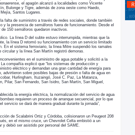
bonaerense, el apagón alcanzó a localidades como Vicente
rtín, Bulonge y Tigre, además de zona oeste como Haedo,
 Mejía, Santos Lugares.
a falta de suministro a través de redes sociales, donde también
cio y la presencia de semáforos fuera de funcionamiento. Desde el
r de 150 semáforos quedaron inactivos.
lico. La línea D del subte estuvo interrumpida, mientras que la
te, la línea D retomó su funcionamiento con un servicio limitado
. En el sistema ferroviario, la línea Mitre suspendió los ramales
e circular y la línea San Martín registró demoras.
nconvenientes en el suministro de agua potable y solicitó a la
. La compañía explicó que “los sistemas de producción y
ministro eléctrico y demandan una gran cantidad de energía para
 advirtieron sobre posibles bajas de presión o falta de agua en
cobar, Hurlingham, Ituzaingó, José C. Paz, La Matanza,
, Pilar, San Fernando, San Isidro, San Martín, San Miguel,
blecida la energía eléctrica, la normalización del servicio de agua
 bombeo requieren un proceso de arranque secuencial, por lo que
del servicio se dará de manera gradual durante la jornada”,
ección de Scalabrini Ortiz y Córdoba, colisionaron un Peugeot 208
ués, en el mismo cruce, un Chevrolet Celta embistió a un
ar y debió ser asistido por personal del SAME.