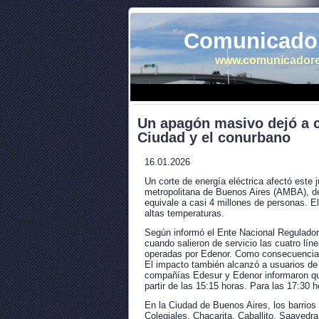
Comunicador
www.comunicadore
Un apagón masivo dejó a ca
Ciudad y el conurbano
16.01.2026
Un corte de energía eléctrica afectó este 
metropolitana de Buenos Aires (AMBA), dej
equivale a casi 4 millones de personas. E
altas temperaturas.
Según informó el Ente Nacional Regulador d
cuando salieron de servicio las cuatro lí
operadas por Edenor. Como consecuencia,
El impacto también alcanzó a usuarios de 
compañías Edesur y Edenor informaron qu
partir de las 15:15 horas. Para las 17:30 
En la Ciudad de Buenos Aires, los barrios
Colegiales, Chacarita, Caballito, Saavedra,